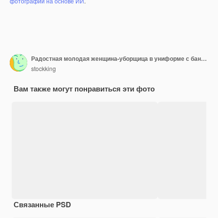
фотографий на основе ИИ
.
Радостная молодая женщина-уборщица в униформе с банданой и резиновыми перчатками смотрит в камеру, показывая пустую руку, делая жест вызова на синем фоне
stockking
Вам также могут понравиться эти фото
Связанные PSD