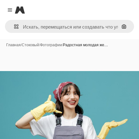
Magnific
Close menu
Поиск 
Главная
/
Стоковый
/
Фотографии
/
Радостная молодая же…