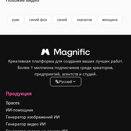
Premium
Premium
Premium
Premium
руки
синий фон
синий
перчатки
женщина
ж
Креативная платформа для создания ваших лучших работ.
Более 1 миллиона подписчиков среди креаторов,
предприятий, агентств и студий.
Pусский
Продукция
Spaces
ИИ-помощник
Генератор изображений ИИ
Генератор видео ИИ
Генератор голоса на основе ИИ