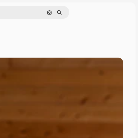
Поиск по изображению
Поиск