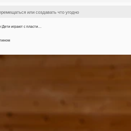
и
/
Дети играют с пласти…
илином