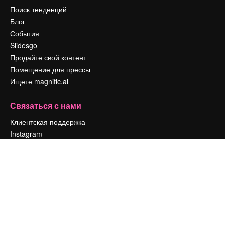
Поиск тенденций
Блог
События
Slidesgo
Продайте свой контент
Помещение для прессы
Ищете magnific.ai
Связаться с нами
Клиентская поддержка
Instagram
YouTube
LinkedIn
TikTok
Discord
X
Reddit