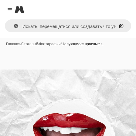
Magnific
Close menu
Поиск 
Главная
/
Стоковый
/
Фотографии
/
Целующиеся красные г…