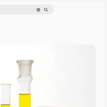
Поиск по изображению
Поиск