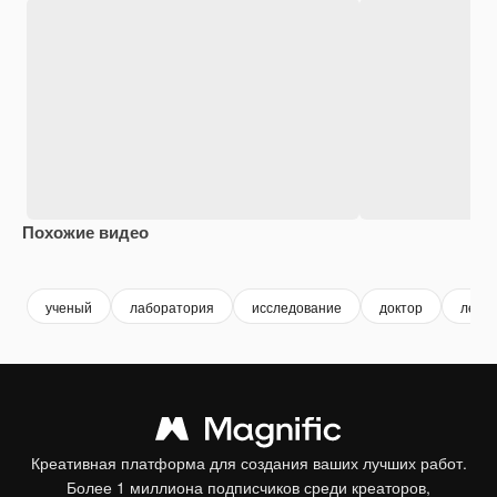
Похожие видео
Premium
Premium
Premium
Premium
ученый
лаборатория
исследование
доктор
лече
Креативная платформа для создания ваших лучших работ.
Более 1 миллиона подписчиков среди креаторов,