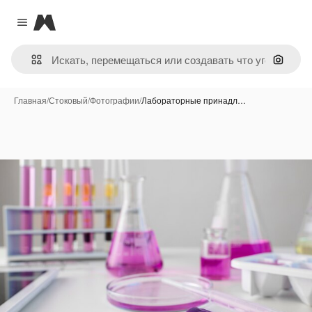
Magnific
Close menu
Поиск 
Главная
/
Стоковый
/
Фотографии
/
Лабораторные принадл…