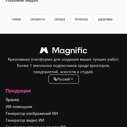
Premium
Premium
Premium
Premium
Сгенериров
табак
сигарета
сигара
болезнь
здоровье
ст
Креативная платформа для создания ваших лучших работ.
Более 1 миллиона подписчиков среди креаторов,
предприятий, агентств и студий.
Pусский
Продукция
Spaces
ИИ-помощник
Генератор изображений ИИ
Генератор видео ИИ
Генератор голоса на основе ИИ