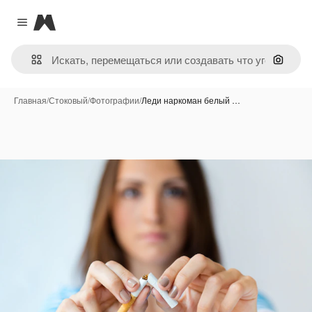
Magnific
Close menu
Поиск 
Главная
/
Стоковый
/
Фотографии
/
Леди наркоман белый …