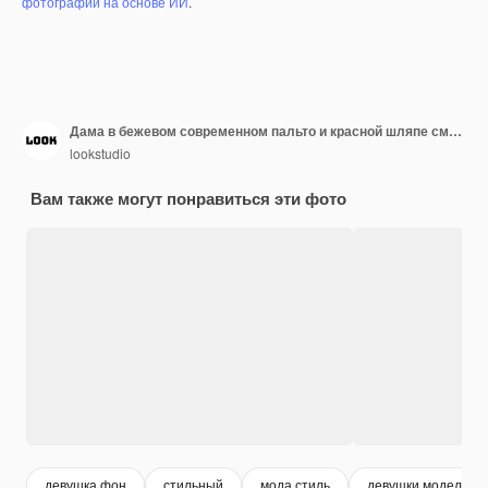
фотографий на основе ИИ
.
Дама в бежевом современном пальто и красной шляпе смотрит на свои туфли Милая молодая женщина на модных каблуках примеряет свою покупку
lookstudio
Вам также могут понравиться эти фото
девушка фон
стильный
мода стиль
девушки модели