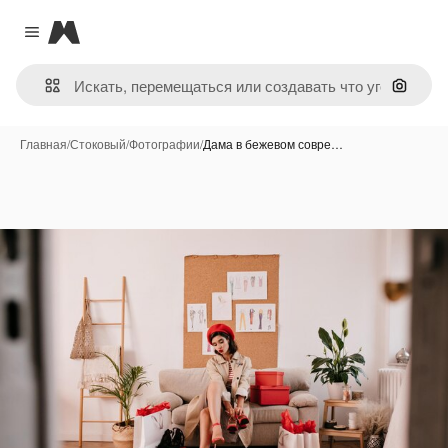
Magnific
Close menu
Поиск 
Главная
/
Стоковый
/
Фотографии
/
Дама в бежевом совре…