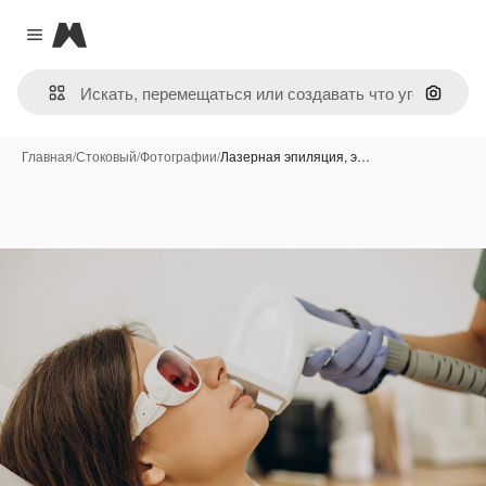
Magnific
Close menu
Поиск 
Главная
/
Стоковый
/
Фотографии
/
Лазерная эпиляция, э…