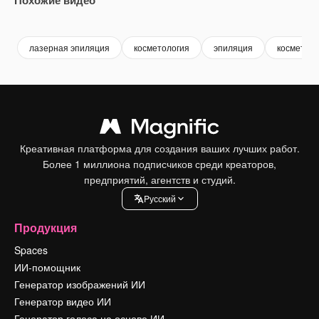
Premium
Premium
лазерная эпиляция
косметология
эпиляция
косметич
Креативная платформа для создания ваших лучших работ.
Более 1 миллиона подписчиков среди креаторов,
предприятий, агентств и студий.
Pусский
Продукция
Spaces
ИИ-помощник
Генератор изображений ИИ
Генератор видео ИИ
Генератор голоса на основе ИИ