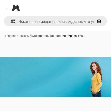
Magnific
Close menu
Поиск 
Главная
/
Стоковый
/
Фотографии
/
Концепция образа жиз…