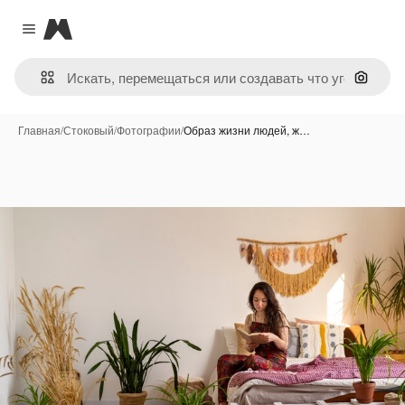
Magnific
Close menu
Поиск 
Главная
/
Стоковый
/
Фотографии
/
Образ жизни людей, ж…