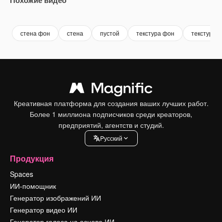
Premium
Premium
Premium
Premium
Сгенериров
стена фон
стена
пустой
текстура фон
текстура
Креативная платформа для создания ваших лучших работ.
Более 1 миллиона подписчиков среди креаторов,
предприятий, агентств и студий.
Pусский
Продукция
Spaces
ИИ-помощник
Генератор изображений ИИ
Генератор видео ИИ
Генератор голоса на основе ИИ