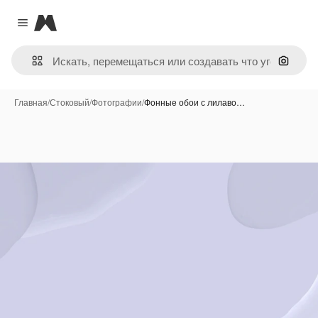
Magnific
Close menu
Поиск 
Главная
/
Стоковый
/
Фотографии
/
Фонные обои с лилаво…