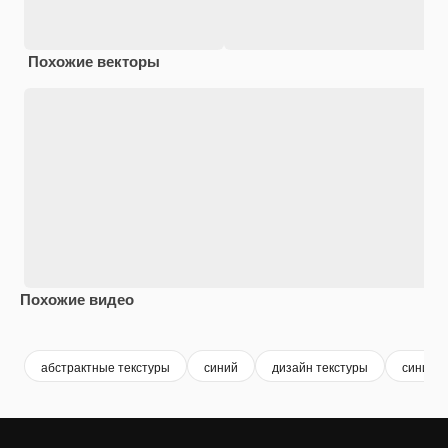
Похожие векторы
Похожие видео
Premium
Premium
Premium
Premium
абстрактные текстуры
синий
дизайн текстуры
синий 