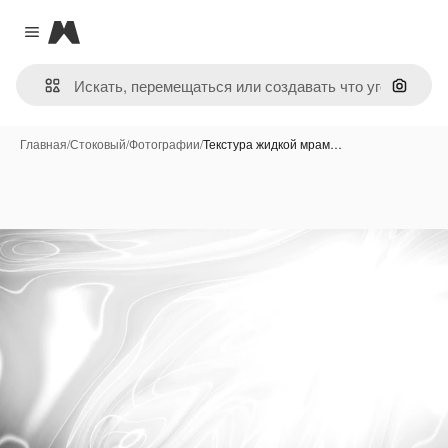
Magnific
Close menu
Поиск 
Главная
/
Стоковый
/
Фотографии
/
Текстура жидкой мрам…