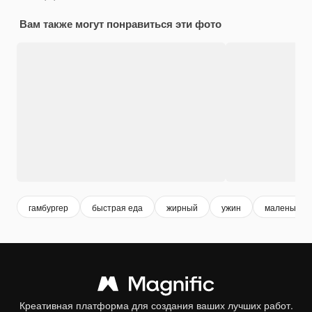
Вам также могут понравиться эти фото
гамбургер
быстрая еда
жирный
ужин
маленький 
Креативная платформа для создания ваших лучших работ.