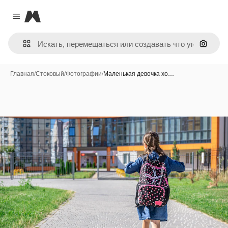
Magnific
Close menu
Поиск 
Главная
/
Стоковый
/
Фотографии
/
Маленькая девочка хо…