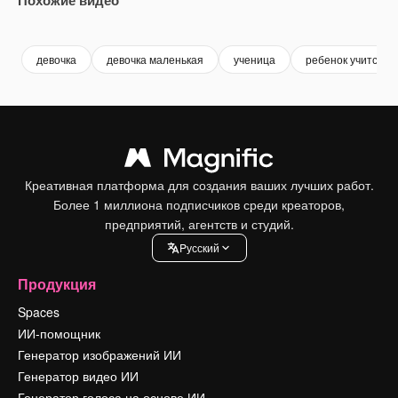
Premium
Premium
Premium
Premium
Сгенериров
девочка
девочка маленькая
ученица
ребенок учится
Креативная платформа для создания ваших лучших работ.
Более 1 миллиона подписчиков среди креаторов,
предприятий, агентств и студий.
Pусский
Продукция
Spaces
ИИ-помощник
Генератор изображений ИИ
Генератор видео ИИ
Генератор голоса на основе ИИ