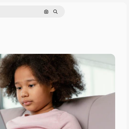
Поиск по изображению
Поиск