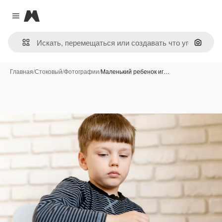
Magnific
Close menu
Поиск 
Главная
/
Стоковый
/
Фотографии
/
Маленький ребенок иг…