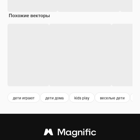
Похожие векторы
дети играют
дети дома
kids play
веселые дети
ре