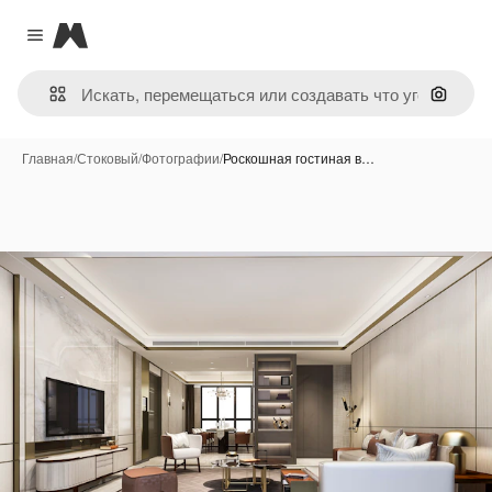
Magnific
Close menu
Поиск 
Главная
/
Стоковый
/
Фотографии
/
Роскошная гостиная в…