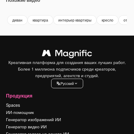
Premium
Premium
Сгенерировано с помощью ИИ
Premium
Premium
Сгенериров
диван
квартира
интерьер квартиры
кресло
отель
Креативная платформа для создания ваших лучших работ.
Более 1 миллиона подписчиков среди креаторов,
предприятий, агентств и студий.
Pусский
Продукция
Spaces
ИИ-помощник
Генератор изображений ИИ
Генератор видео ИИ
Генератор голоса на основе ИИ