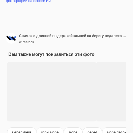
фотографий на основе ИИ
.
Снимок с длинной выдержкой камней на берегу недалеко от Портленда, Уэймута, Дорсет, Великобритания
wirestock
Вам также могут понравиться эти фото
берег моря
горы море
море
берег
море песок