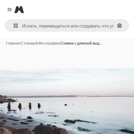
Magnific
Close menu
Поиск 
Главная
/
Стоковый
/
Фотографии
/
Снимок с длинной выд…