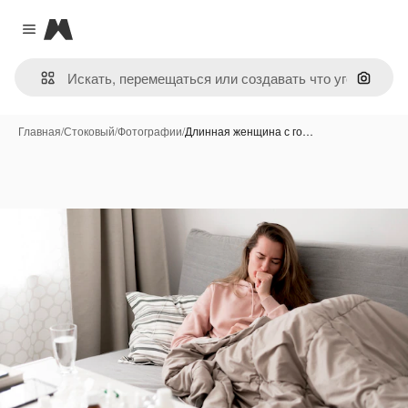
Magnific
Close menu
Поиск 
Главная
/
Стоковый
/
Фотографии
/
Длинная женщина с го…