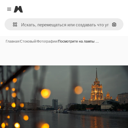
Magnific
Close menu
Поиск 
Главная
/
Стоковый
/
Фотографии
/
Посмотрите на лампы …