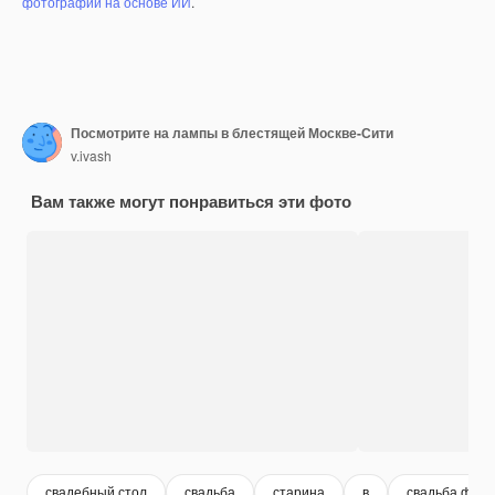
фотографий на основе ИИ
.
Посмотрите на лампы в блестящей Москве-Сити
v.ivash
Вам также могут понравиться эти фото
свадебный стол
свадьба
старина
в
свадьба фон