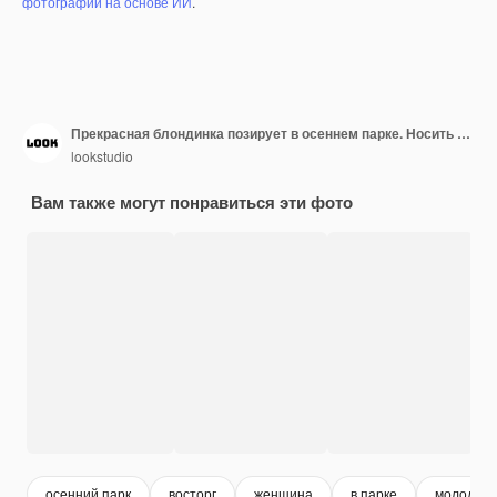
фотографий на основе ИИ
.
Прекрасная блондинка позирует в осеннем парке. Носить красивое белое платье с красивым красным свитером.
lookstudio
Вам также могут понравиться эти фото
осенний парк
восторг
женщина
в парке
молодост