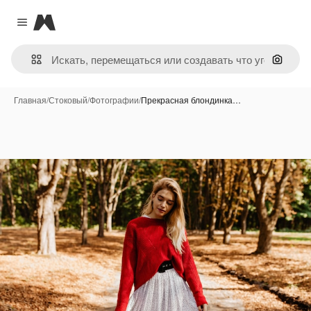
Magnific
Close menu
Поиск 
Главная
/
Стоковый
/
Фотографии
/
Прекрасная блондинка…