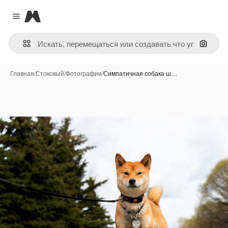
Magnific
Close menu
Поиск 
Главная
/
Стоковый
/
Фотографии
/
Симпатичная собака ш…