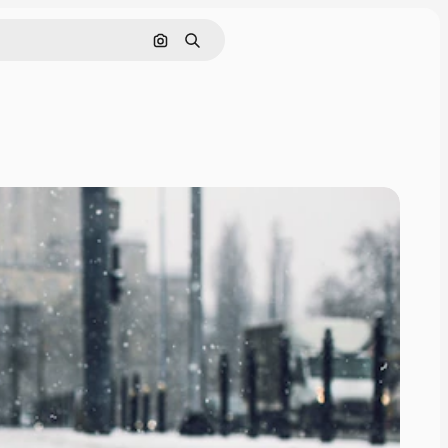
Поиск по изображению
Поиск