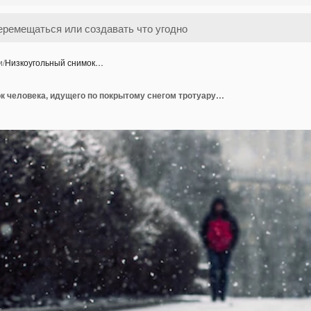
и
/
Низкоугольный снимок…
Низкоугольный снимок человека, идущего по покрытому снегом тротуару под снегом