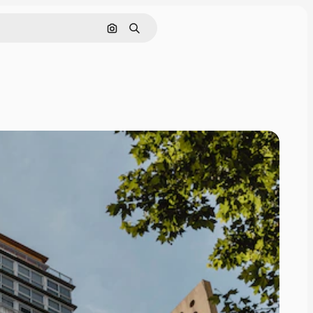
Поиск по изображению
Поиск