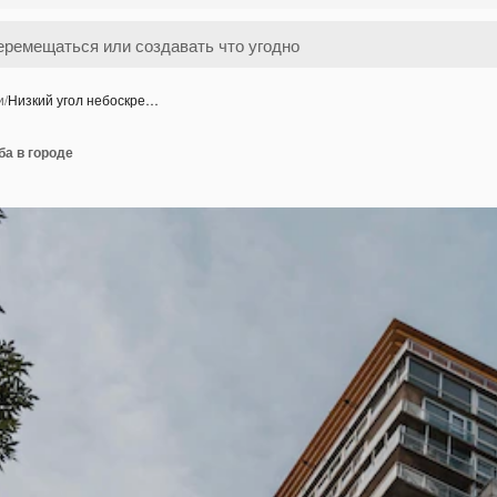
и
/
Низкий угол небоскре…
ба в городе