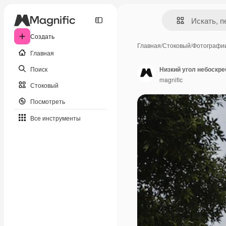
Создать
Главная
/
Стоковый
/
Фотографи
Главная
Поиск
Низкий угол небоскре
magnific
Стоковый
Посмотреть
Все инструменты