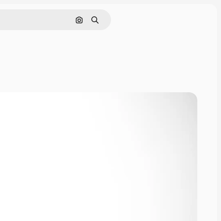
Поиск по изображению
Поиск