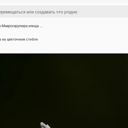
и
/
Макроскрупюра клеща …
 на цветочном стебле