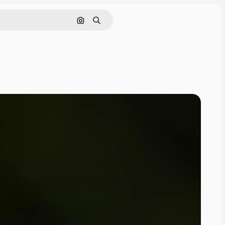
Поиск по изображению
Поиск