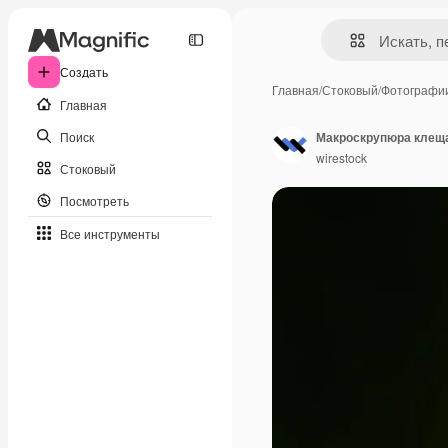
Создать
Главная
/
Стоковый
/
Фотографи
Главная
Поиск
Макроскрупюра клеща
wirestock
Стоковый
Посмотреть
Все инструменты