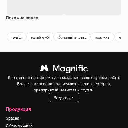
Похожие видео
Premium
Premium
Сгенерировано с помощью ИИ
Premium
Premium
Сгенериров
гольф
гольф клуб
богатый человек
мужчина
чело
Креативная платформа для создания ваших лучших работ.
Более 1 миллиона подписчиков среди креаторов,
предприятий, агентств и студий.
Pусский
Продукция
Spaces
ИИ-помощник