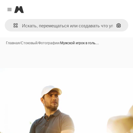
Magnific
Close menu
Поиск 
Главная
/
Стоковый
/
Фотографии
/
Мужской игрок в голь…