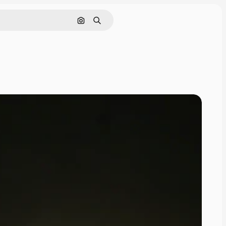
Поиск по изображению
Поиск