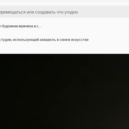
и
/
Художник-мужчина в с…
студии, использующий акварель в своем искусстве