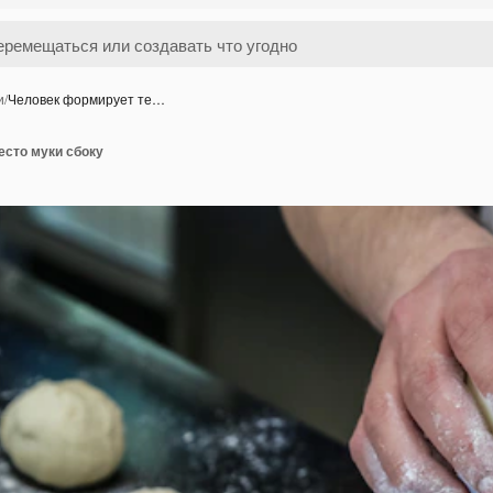
и
/
Человек формирует те…
есто муки сбоку