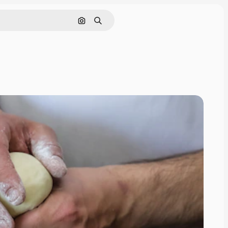
Поиск по изображению
Поиск