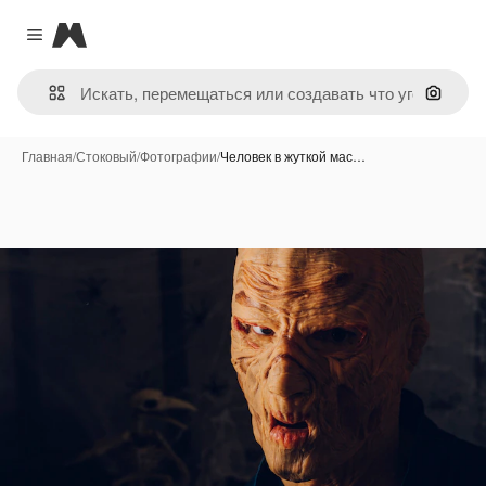
Magnific
Close menu
Поиск 
Главная
/
Стоковый
/
Фотографии
/
Человек в жуткой мас…