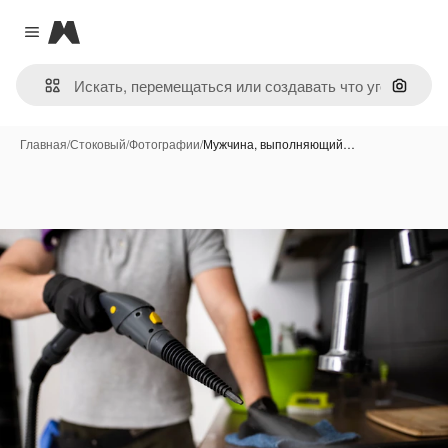
Magnific
Close menu
Поиск 
Главная
/
Стоковый
/
Фотографии
/
Мужчина, выполняющий…