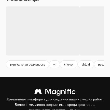
виртуальная реальность
vr
vr очки
virtual
реально
Креативная платформа для создания ваших лучших работ.
Более 1 миллиона подписчиков среди креаторов,
предприятий, агентств и студий.