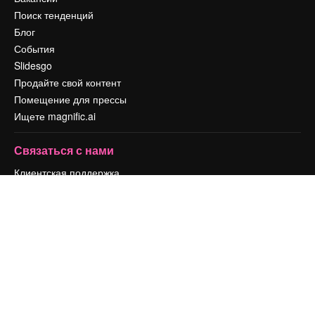
Поиск тенденций
Блог
События
Slidesgo
Продайте свой контент
Помещение для прессы
Ищете magnific.ai
Связаться с нами
Клиентская поддержка
Instagram
YouTube
LinkedIn
TikTok
Discord
X
Reddit