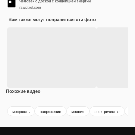
Человек с доской с концепцией энергии
rawpixel.com
Вам также могут понравиться эти фото
Похожие видео
Premium
Premium
Premium
Premium
мощность
напряжение
молния
электричество
ли