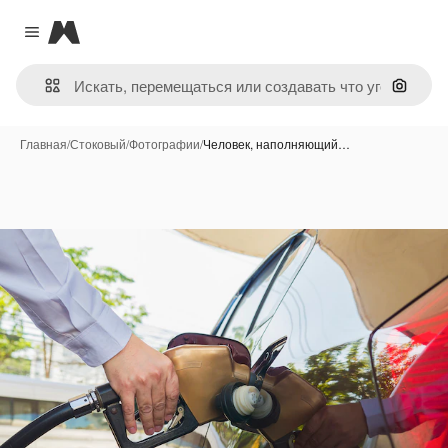
Magnific
Close menu
Поиск 
Главная
/
Стоковый
/
Фотографии
/
Человек, наполняющий…