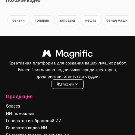
Premium
Premium
Premium
Premium
бензин
топливо
заправка
нефть
белая машина
Креативная платформа для создания ваших лучших работ.
Более 1 миллиона подписчиков среди креаторов,
предприятий, агентств и студий.
Pусский
Продукция
Spaces
ИИ-помощник
Генератор изображений ИИ
Генератор видео ИИ
Генератор голоса на основе ИИ