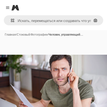
Magnific
Close menu
Поиск 
Главная
/
Стоковый
/
Фотографии
/
Человек, управляющий…