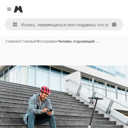
Magnific
Close menu
Поиск 
Главная
/
Стоковый
/
Фотографии
/
Человек, отдыхающий …