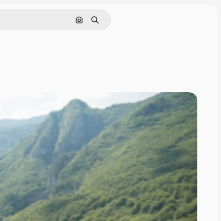
Поиск по изображению
Поиск