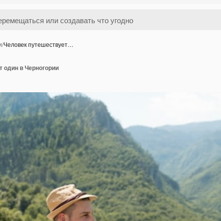
и
/
Человек путешествует…
т один в Черногории