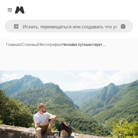
Magnific
Close menu
Поиск 
Главная
/
Стоковый
/
Фотографии
/
Человек путешествует…