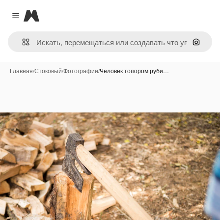
Magnific
Close menu
Поиск 
Главная
/
Стоковый
/
Фотографии
/
Человек топором руби…