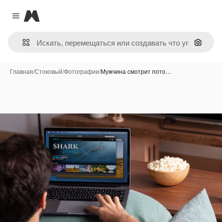
Magnific
Close menu
Поиск 
Главная
/
Стоковый
/
Фотографии
/
Мужчина смотрит пото…