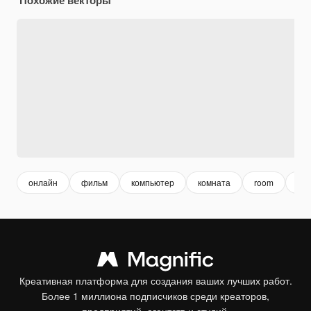
онлайн
фильм
компьютер
комната
room
уст
Креативная платформа для создания ваших лучших работ.
Более 1 миллиона подписчиков среди креаторов,
предприятий, агентств и студий.