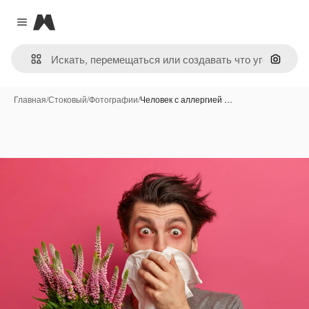
Magnific
Close menu
Поиск 
Главная
/
Стоковый
/
Фотографии
/
Человек с аллергией …