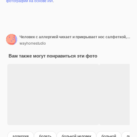
фотографий на основе ИИ
.
Человек с аллергией чихает и прикрывает нос салфеткой, слушает советы аллерголога, как вылечить сенную лихорадку, имеет красные слезящиеся глаза, нуждается в лечении аллергического ринита, изолированный на розовой стене.
wayhomestudio
Вам также могут понравиться эти фото
аллергия
болеть
больной человек
больной
лицо