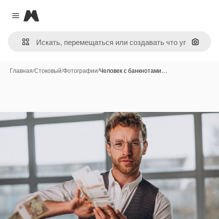
Magnific
Close menu
Поиск 
Главная
/
Стоковый
/
Фотографии
/
Человек с банкнотами…