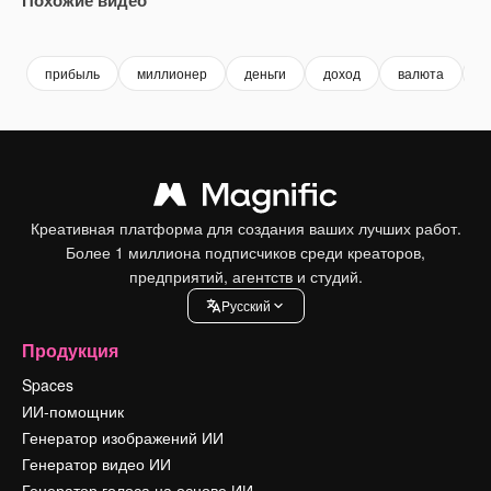
Premium
Premium
прибыль
миллионер
деньги
доход
валюта
б
Креативная платформа для создания ваших лучших работ.
Более 1 миллиона подписчиков среди креаторов,
предприятий, агентств и студий.
Pусский
Продукция
Spaces
ИИ-помощник
Генератор изображений ИИ
Генератор видео ИИ
Генератор голоса на основе ИИ