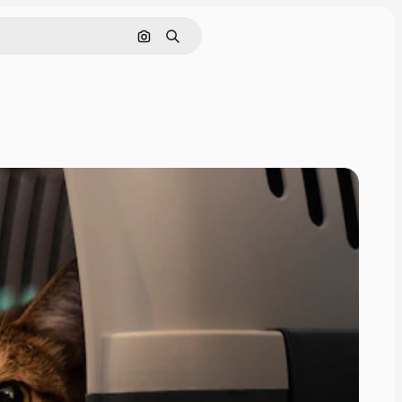
Поиск по изображению
Поиск