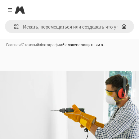
Magnific
Close menu
Поиск 
Главная
/
Стоковый
/
Фотографии
/
Человек с защитным о…