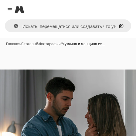
Magnific
Close menu
Поиск 
Главная
/
Стоковый
/
Фотографии
/
Мужчина и женщина сс…