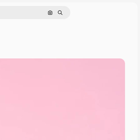
Поиск по изображению
Поиск