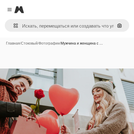
Magnific
Close menu
Поиск 
Главная
/
Стоковый
/
Фотографии
/
Мужчина и женщина с …