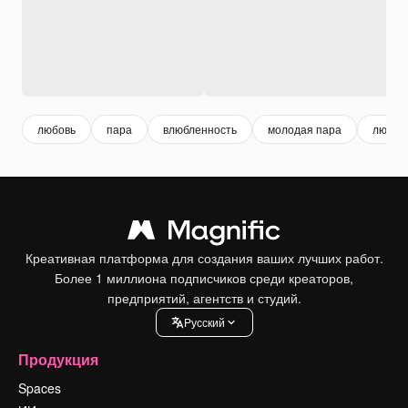
любовь
пара
влюбленность
молодая пара
любов
Креативная платформа для создания ваших лучших работ.
Более 1 миллиона подписчиков среди креаторов,
предприятий, агентств и студий.
Pусский
Продукция
Spaces