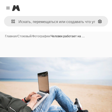
Magnific
Close menu
Поиск 
Главная
/
Стоковый
/
Фотографии
/
Человек работает на …