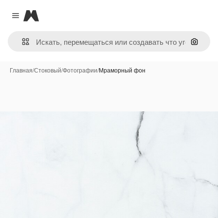
Magnific
Close menu
Поиск 
Главная
/
Стоковый
/
Фотографии
/
Мраморный фон