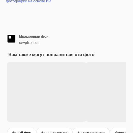
фотографий на основе ИИ
.
Мраморный фон
rawpixel.com
Вам также могут понравиться эти фото
белый фон
белая текстура
бумага текстура
бумага фо